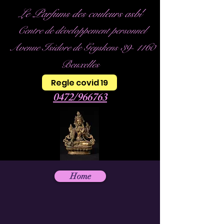
Le Parfums des couleurs asbl
Centre de développement personnel
Avenue Isidore de Geyskens 39- 1160
Beuxelles
Regle covid 19
0472/966763
Home