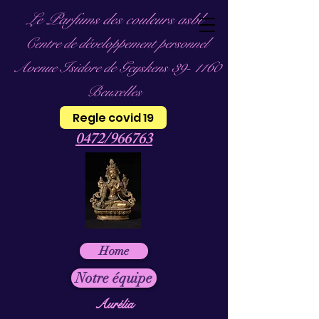
Le Parfums des couleurs asbl
Centre de développement personnel
Avenue Isidore de Geyskens 39- 1160
Beuxelles
Regle covid 19
0472/966763
Home
Notre équipe
Aurélia