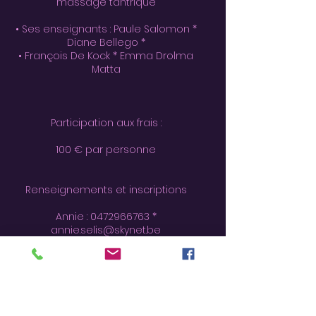
massage tantrique
• Ses enseignants : Paule Salomon *
Diane Bellego *
• François De Kock * Emma Drolma
Matta
Participation aux frais :
100 € par personne
Renseignements et inscriptions
Annie :
0472966763
*
annie.selis@skynet.be