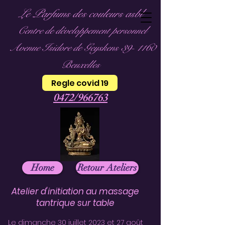
Le Parfums des couleurs asbl
Centre de développement personnel
Avenue Isidore de Geyskens 39- 1160
Beuxelles
Regle covid 19
0472/966763
Home
Retour Ateliers
Atelier d'initiation au massage
tantrique sur table
Le dimanche 30 juillet 2023 et 27 août