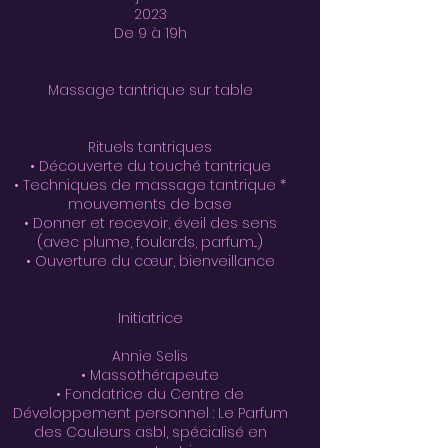
2023
De 9 à 19h
Massage tantrique sur table
Rituels tantriques
• Découverte du touché tantrique
• Techniques de massage tantrique *
mouvements de base
• Donner et recevoir, éveil des sens
(avec plume, foulards, parfum...)
• Ouverture du cœur, bienveillance
Initiatrice
Annie Selis
• Massothérapeute
• Fondatrice du Centre de
Développement personnel : Le Parfum
des Couleurs asbl, spécialisé en