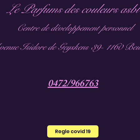
Le Parfums des couleurs asbl
Centre de développement personnel
enue Isidore de Geyskens 39- 1160 Beux
0472/966763
Regle covid 19