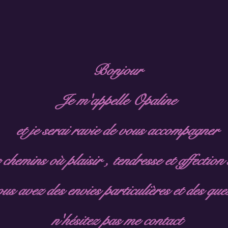
Bonjour
Je m'appelle Opaline
et je serai ravie de vous accompagner
hemins où plaisir , tendresse et affection 
us avez des envies particulières et des que
n'hésitez pas me contact