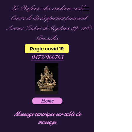
Le Parfums des couleurs asbl
Centre de développement personnel
Avenue Isidore de Geyskens 39- 1160
Beuxelles
Regle covid 19
0472/966763
Home
Massage tantrique sur table de
massage