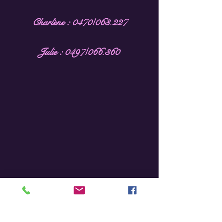
Charlène : 0470/063.227
Julie : 0497/066.360