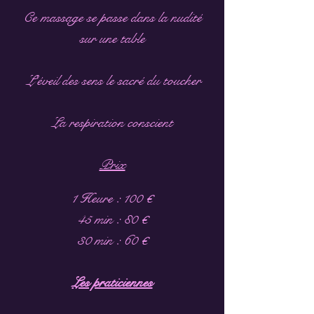
Ce massage se passe dans la nudité
sur une table
L'éveil des sens le sacré du toucher
La respiration conscient
Prix
1 Heure : 100 €
45 min : 80 €
30 min : 60 €
Les praticiennes